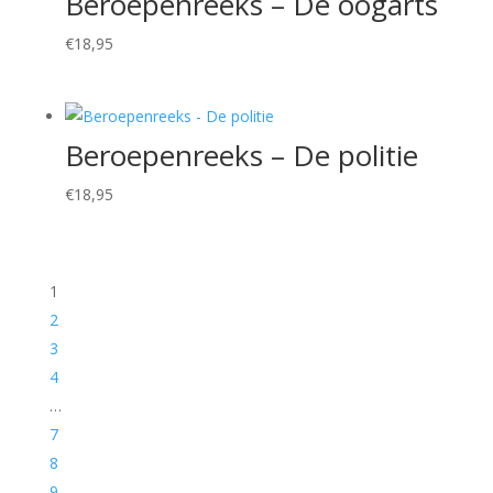
Beroepenreeks – De oogarts
€
18,95
Beroepenreeks – De politie
€
18,95
1
2
3
4
…
7
8
9