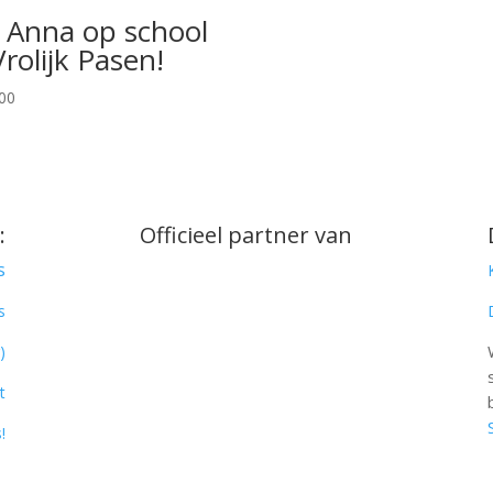
j Anna op school
Vrolijk Pasen!
00
:
Officieel partner van
s
s
)
t
!