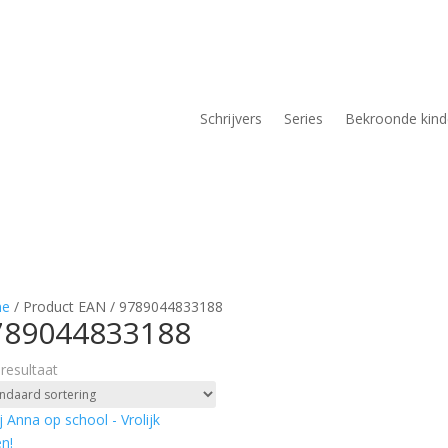
Schrijvers
Series
Bekroonde kin
e
/ Product EAN / 9789044833188
789044833188
 resultaat