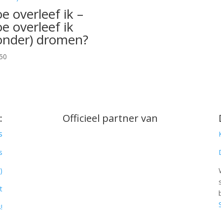
e overleef ik –
e overleef ik
onder) dromen?
50
:
Officieel partner van
s
s
)
t
!