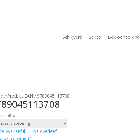
Schrijvers
Series
Bekroonde kin
e
/ Product EAN / 9789045113708
789045113708
 resultaat