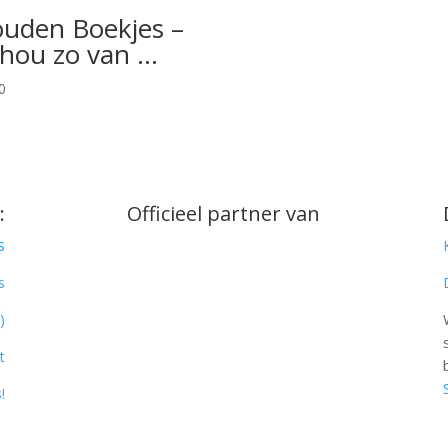
uden Boekjes –
 hou zo van …
0
:
Officieel partner van
s
s
)
t
!